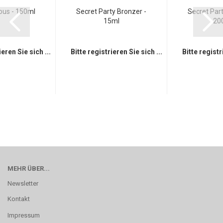
ous - 150ml
Secret Party Bronzer -
Secret Part
15ml
20
ieren Sie sich ...
Bitte registrieren Sie sich ...
Bitte registr
MEHR ÜBER...
Newsletter
Kontakt
Impressum