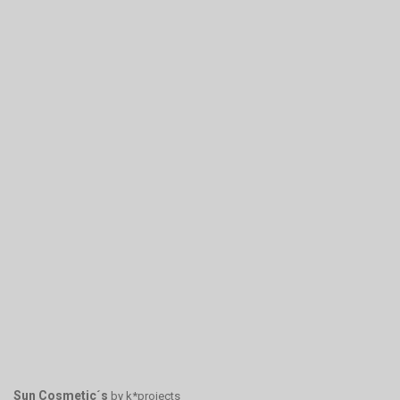
Sun Cosmetic´s
by k*projects