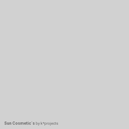
Sun Cosmetic´s
by k*projects